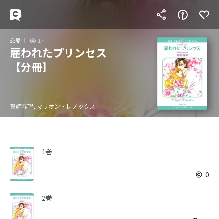
恋愛
17
雇われたプリンセス
【分冊】
真崎春望, マリオン・レノックス
1巻
0
2巻