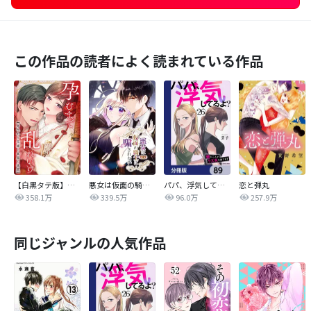
この作品の読者によく読まれている作品
【白黒タテ版】孕むまで乱れいけ～身代わり花嫁と軍服の猛愛
悪女は仮面の騎士に騙されない
パパ、浮気してるよ？娘と二人でクズ夫を捨てます【分冊版】
恋と弾丸
358.1万
339.5万
96.0万
257.9万
同じジャンルの人気作品