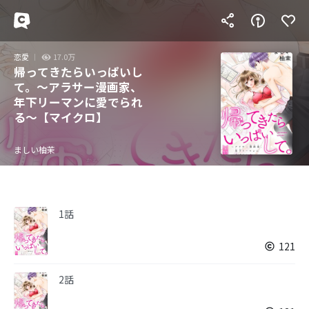
恋愛
17.0万
帰ってきたらいっぱいし
て。～アラサー漫画家、
年下リーマンに愛でられ
る～【マイクロ】
ましい柚茉
1話
121
2話