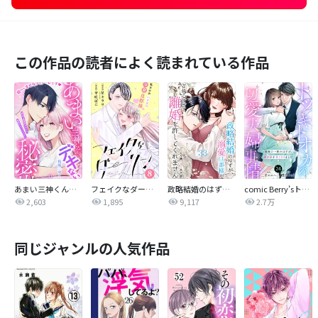
この作品の読者によく読まれている作品
あまい三神くんのデキない秘密 分冊版
フェイクなダーリン 分冊版
政略結婚のはずが、溺愛旦那様がご執心すぎて離婚を許してくれません【分冊版】
comic Berry’sトツキトオカの切愛夫婦事情～最後の一夜のはずが、愛の証を身ごもりました～
2,603
1,895
9,117
2.7万
同じジャンルの人気作品