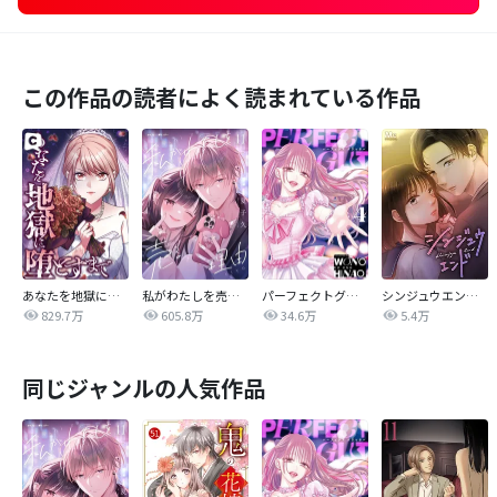
この作品の読者によく読まれている作品
あなたを地獄に堕とすまで
私がわたしを売る理由
パーフェクトグリッター
シンジュウエンド【タテヨミ】
829.7万
605.8万
34.6万
5.4万
同じジャンルの人気作品