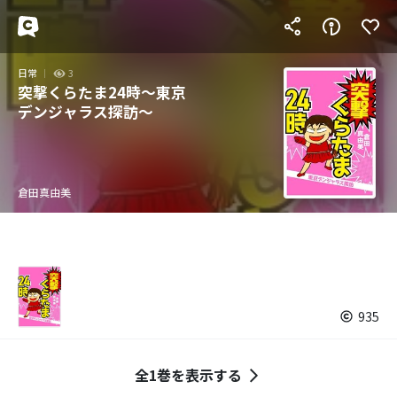
日常
3
突撃くらたま24時～東京
デンジャラス探訪～
倉田真由美
935
全1巻を表示する