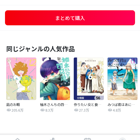
まとめて購入
同じジャンルの人気作品
凪のお暇
柚木さんちの四兄弟。
作りたい女と食べたい女【分冊版】
みつば君はあにヨメさんと。
205.6万
8.3万
27.3万
4.8万