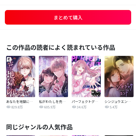
まとめて購入
この作品の読者によく読まれている作品
あなたを地獄に堕とすまで
私がわたしを売る理由
パーフェクトグリッター
シンジュウエンド【タテヨミ】
829.8万
605.9万
34.6万
5.4万
同じジャンルの人気作品