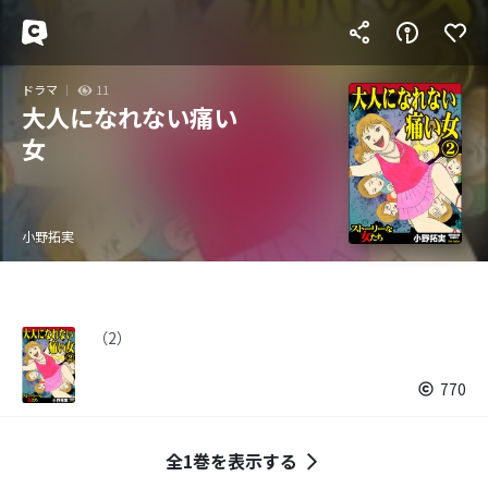
ドラマ
11
大人になれない痛い
女
小野拓実
（2）
770
全1巻を表示する