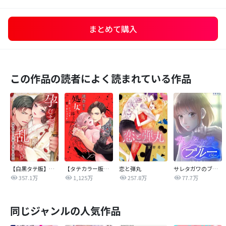
まとめて購入
この作品の読者によく読まれている作品
【白黒タテ版】孕むまで乱れいけ～身代わり花嫁と軍服の猛愛
【タテカラー版】漣蒼士に処女を捧ぐ～さあ、じっくり愛でましょうか
恋と弾丸
サレタガワのブルー【タテヨミ】
357.1万
1,125万
257.8万
77.7万
同じジャンルの人気作品