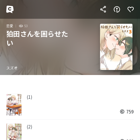
恋愛
53
狛田さんを困らせた
い
スズオ
(1)
759
(2)