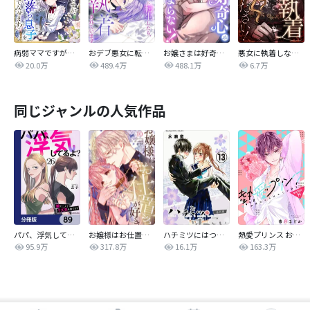
病弱ママですが、闇落ち息子を育ててみせます！【タテヨミ】
おデブ悪女に転生したら、なぜかラスボス王子様に執着されています
お嬢さまは好奇心が止まらない！
悪女に執着しないでください！【タテヨミ】
20.0万
489.4万
488.1万
6.7万
同じジャンルの人気作品
パパ、浮気してるよ？娘と二人でクズ夫を捨てます【分冊版】
お嬢様はお仕置きが好き
ハチミツにはつこい
熱愛プリンス お兄ちゃんはキミが好き
95.9万
317.8万
16.1万
163.3万