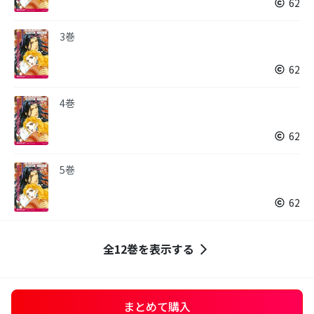
62
3巻
62
4巻
62
5巻
62
全12巻を表示する
まとめて購入