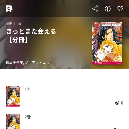
恋愛
11
きっとまた会える
【分冊】
橋本多佳子, ジョアン・ロス
1巻
0
2巻