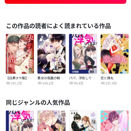
この作品の読者によく読まれている作品
【白黒タテ版】孕むまで乱れいけ～身代わり花嫁と軍服の猛愛
悪女は仮面の騎士に騙されない
パパ、浮気してるよ？娘と二人でクズ夫を捨てます【分冊版】
恋と弾丸
357.2万
339.2万
95.9万
257.9万
同じジャンルの人気作品