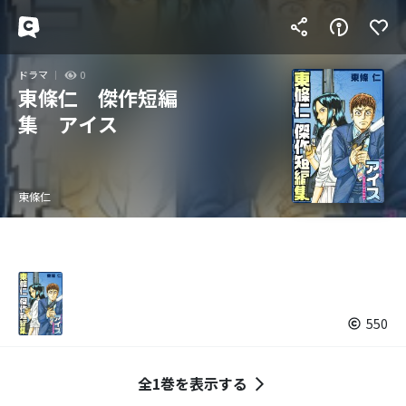
ドラマ
0
東條仁 傑作短編
集 アイス
東條仁
550
全1巻を表示する