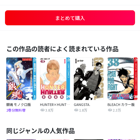
まとめて購入
この作品の読者によく読まれている作品
銀魂 モノクロ版
HUNTER×HUNTER モノクロ版
GANGSTA.
BLEACH カラー版
3.8万
1.8万
2.3万
2巻分無料増
同じジャンルの人気作品