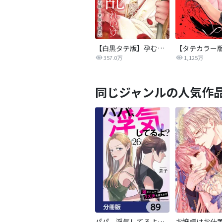
【白黒タテ版】孕むまで乱れいけ～身代わり花嫁と軍服の猛愛
357.0万
1,125万
同じジャンルの人気作
パパ、浮気してるよ？娘と二人でクズ夫を捨てます【分冊版】