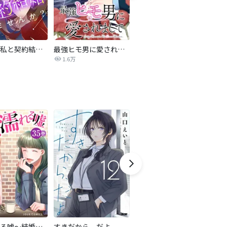
旦那様、私と契約結婚しませんか？【タテヨミ】
最強ヒモ男に愛されまして
Perfect Crime
氷
1.6万
206.5万
甘く濡れる嘘～結婚という名の復讐～
すきだから、だよ
ハチミツにはつこい