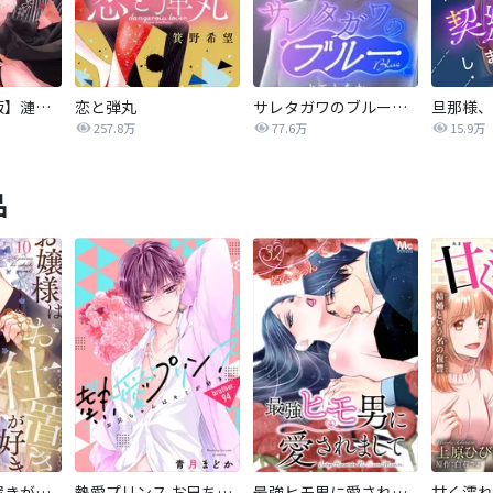
【タテカラー版】漣蒼士に処女を捧ぐ～さあ、じっくり愛でましょうか
恋と弾丸
サレタガワのブルー【タテヨミ】
257.8万
77.6万
15.9万
品
お嬢様はお仕置きが好き
熱愛プリンス お兄ちゃんはキミが好き
最強ヒモ男に愛されまして