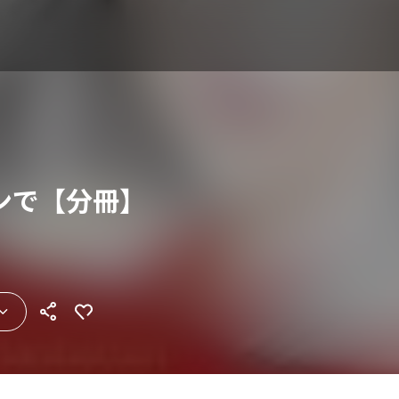
ンで【分冊】