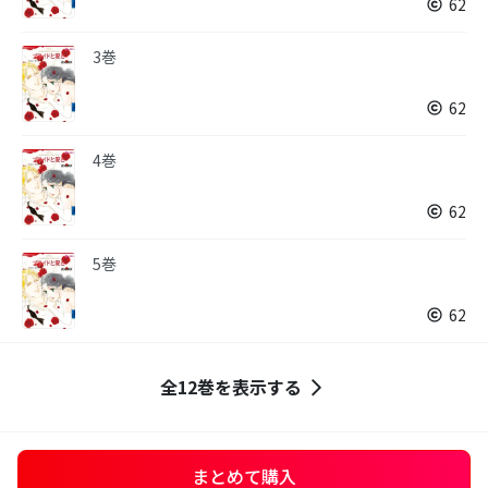
62
3巻
62
4巻
62
5巻
62
全12巻を表示する
まとめて購入