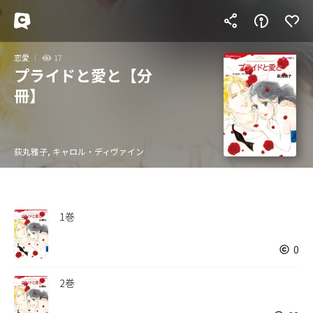
恋愛
17
プライドと愛と【分
冊】
荻丸雅子, キャロル・ディヴァイン
1巻
0
2巻