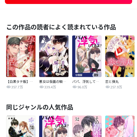
この作品の読者によく読まれている作品
【白黒タテ版】孕むまで乱れいけ～身代わり花嫁と軍服の猛愛
悪女は仮面の騎士に騙されない
パパ、浮気してるよ？娘と二人でクズ夫を捨てます【分冊版】
恋と弾丸
357.7万
339.4万
96.0万
257.9万
同じジャンルの人気作品