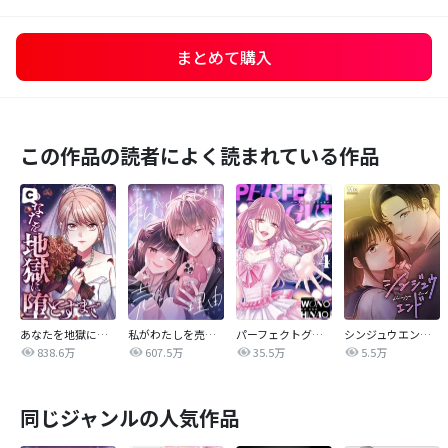
まとめて購入
この作品の読者によく読まれている作品
あなたを地獄に堕とすまで
私がわたしを売る理由
パーフェクトグリッター
シンジュウエンド【タテヨミ】
838.6万
607.5万
35.5万
5.5万
同じジャンルの人気作品