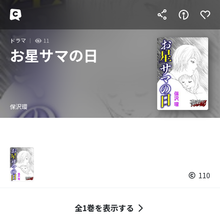
ドラマ
11
お星サマの日
保沢環
110
全1巻を表示する