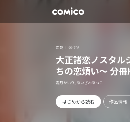
恋愛
705
大正諸恋ノスタル
ちの恋煩い～ 分冊
霜月かいり, あいざわあつこ
作品情報
はじめから読む