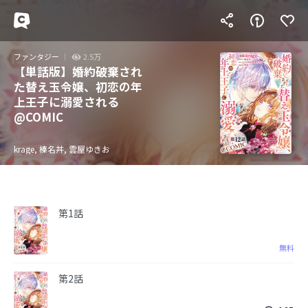
ファンタジー
2.5万
【単話版】婚約破棄され
た替え玉令嬢、初恋の年
上王子に溺愛される
@COMIC
krage, 榛名丼, 雲屋ゆきお
第1話
無料
第2話