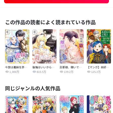
この作品の読者によく読まれている作品
今世は義妹を許しません
後悔はいいから殺してください
旦那様、稼いで離婚させていただきます！
【マンガ】本好きの下剋上 第四部
1,000万
815.5万
139.2万
125.3万
同じジャンルの人気作品