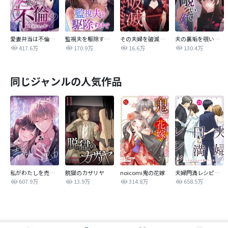
愛妻弁当は不倫に含まれますか？
監視夫を駆除するまで
その夫婦を破滅させるまで
夫の裏垢を覗いてみたら
417.6万
170.9万
16.6万
130.4万
同じジャンルの人気作品
私がわたしを売る理由
脱獄のカザリヤ
noicomi鬼の花嫁
夫婦円満レシピ～それでも夫を愛している～
607.9万
13.9万
314.8万
658.5万