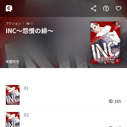
アクション
5
INC～怨恨の緋～
柴屋珂壱
01
165
02