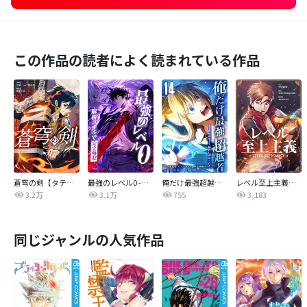
この作品の読者によく読まれている作品
蒼穹の剣【タテヨミ】
最強のレベル0 -解析スキルで完全無双-【タテヨミ】
俺だけ最強超越者～全世界のチート師匠に認められた～【単行本】
レベル至上主義【タテヨミ】
3.2万
3.1万
755
3,183
同じジャンルの人気作品