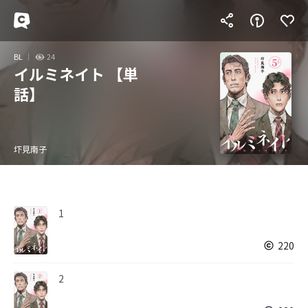
BL
24
イルミネイト 【単
話】
圷見南子
1
220
2