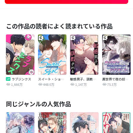
この作品の読者によく読まれている作品
ラブジンクス
スイート・ショット
敏感男子、調教される
異世界で夜の奴隷になりました【改訂版】
1,666万
448.0万
1,147万
75.3万
同じジャンルの人気作品