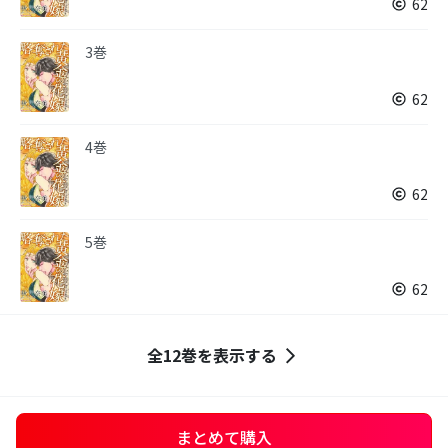
62
3巻
62
4巻
62
5巻
62
全12巻を表示する
まとめて購入