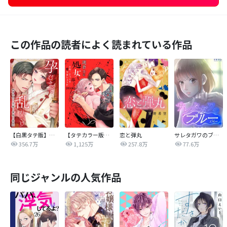
この作品の読者によく読まれている作品
【白黒タテ版】孕むまで乱れいけ～身代わり花嫁と軍服の猛愛
【タテカラー版】漣蒼士に処女を捧ぐ～さあ、じっくり愛でましょうか
恋と弾丸
サレタガワのブルー【タテヨミ】
356.7万
1,125万
257.8万
77.6万
同じジャンルの人気作品