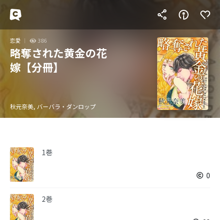
恋愛
386
略奪された黄金の花
嫁【分冊】
秋元奈美, バーバラ・ダンロップ
1巻
0
2巻