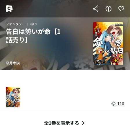
ファンタジー
9
告白は勢いが命［1
話売り］
皐月木獏
110
全1巻を表示する