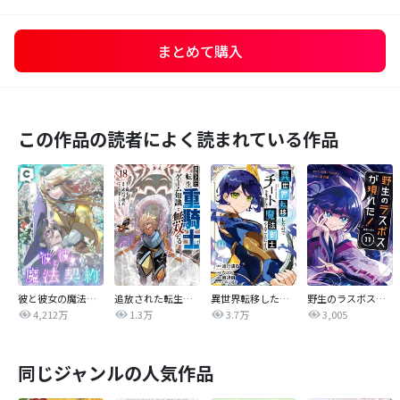
まとめて購入
この作品の読者によく読まれている作品
彼と彼女の魔法契約
追放された転生重騎士はゲーム知識で無双する
異世界転移したのでチートを生かして魔法剣士やることにする
野生のラスボスが現れた！ 黒翼の覇王
4,212万
1.3万
3.7万
3,005
同じジャンルの人気作品