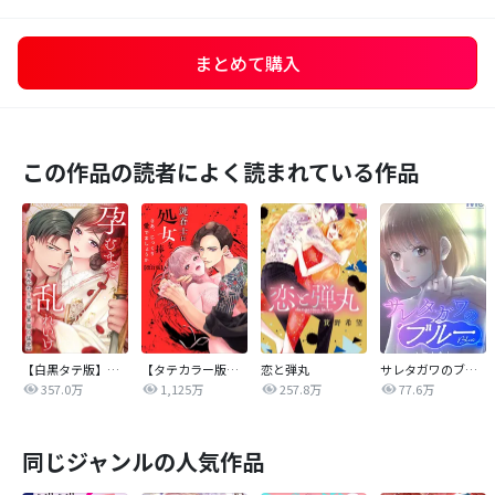
まとめて購入
この作品の読者によく読まれている作品
【白黒タテ版】孕むまで乱れいけ～身代わり花嫁と軍服の猛愛
【タテカラー版】漣蒼士に処女を捧ぐ～さあ、じっくり愛でましょうか
恋と弾丸
サレタガワのブルー【タテヨミ】
357.0万
1,125万
257.8万
77.6万
同じジャンルの人気作品