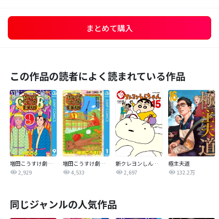
まとめて購入
この作品の読者によく読まれている作品
増田こうすけ劇場 ギャグマンガ日和GB
増田こうすけ劇場 ギャグマンガ日和
新クレヨンしんちゃん
極主夫道
2,929
4,533
2,697
132.2万
同じジャンルの人気作品