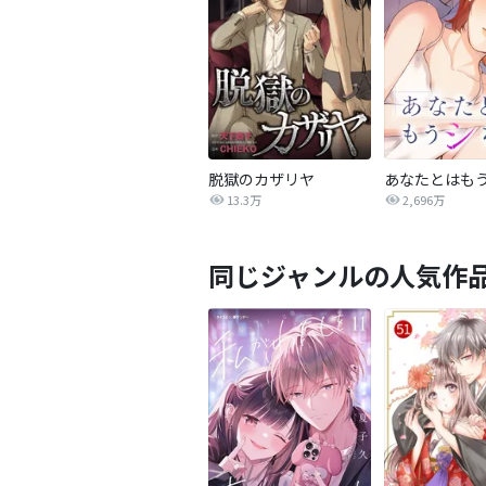
脱獄のカザリヤ
あなたとはも
13.3万
2,696万
同じジャンルの人気作