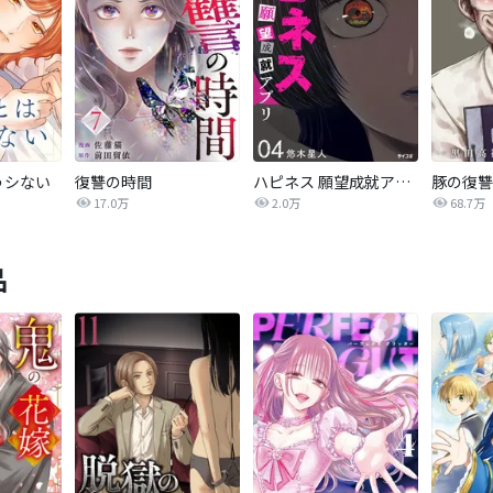
うシない
復讐の時間
ハピネス 願望成就アプリ
豚の復讐
17.0万
2.0万
68.7万
品