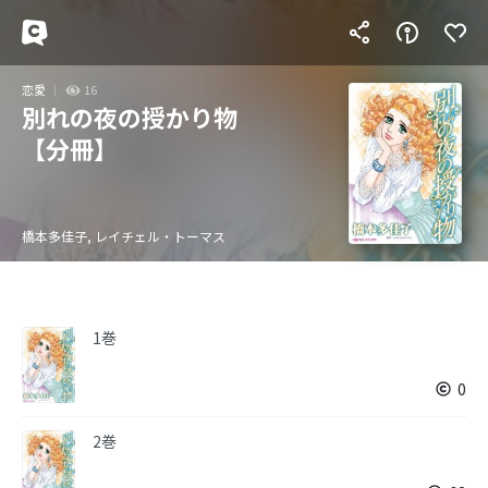
恋愛
16
別れの夜の授かり物
【分冊】
橋本多佳子, レイチェル・トーマス
1巻
0
2巻