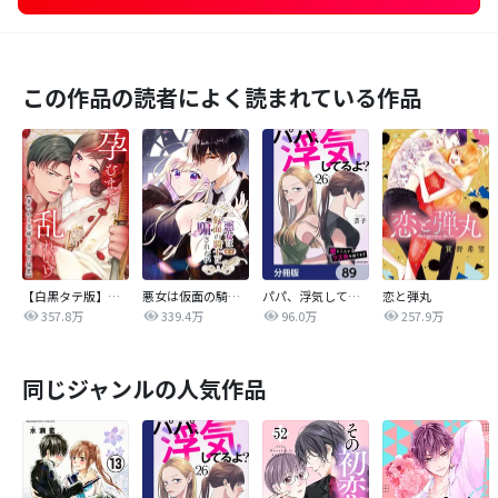
この作品の読者によく読まれている作品
【白黒タテ版】孕むまで乱れいけ～身代わり花嫁と軍服の猛愛
悪女は仮面の騎士に騙されない
パパ、浮気してるよ？娘と二人でクズ夫を捨てます【分冊版】
恋と弾丸
357.8万
339.4万
96.0万
257.9万
同じジャンルの人気作品