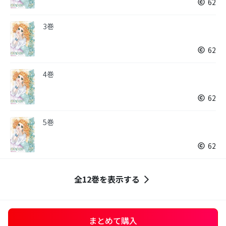
62
3巻
62
4巻
62
5巻
62
全12巻を表示する
まとめて購入