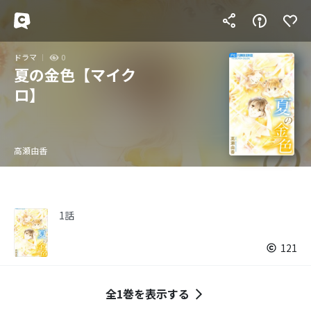
ドラマ
0
夏の金色【マイク
ロ】
高瀬由香
1話
121
全1巻を表示する