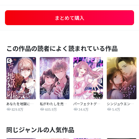
まとめて購入
この作品の読者によく読まれている作品
あなたを地獄に堕とすまで
私がわたしを売る理由
パーフェクトグリッター
シンジュウエンド【タテヨミ】
829.8万
605.9万
34.6万
5.4万
同じジャンルの人気作品