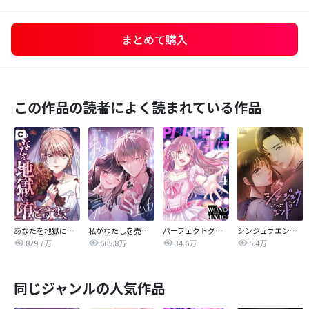
まとめて購入
この作品の読者によく読まれている作品
あなたを地獄に堕とすまで
私がわたしを売る理由
パーフェクトグリッター
シンジュウエンド【タテヨミ】
829.7万
605.8万
34.6万
5.4万
同じジャンルの人気作品