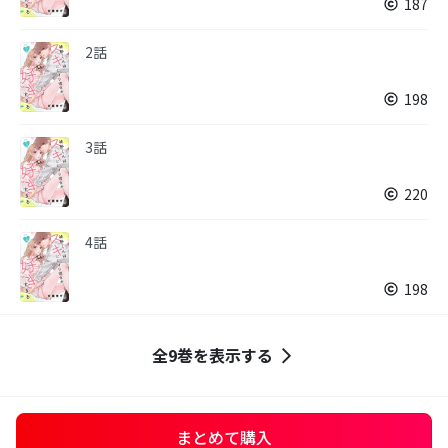
187
2話
198
3話
220
4話
198
全9巻を表示する
まとめて購入