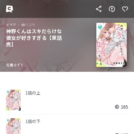
ドラマ
7,270
神野くんはスキだらけな
彼女が好きすぎる【単話
売】
有鷹ゆずと
1話の上
165
1話の下