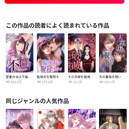
この作品の読者によく読まれている作品
愛妻弁当は不倫に含まれますか？
監視夫を駆除するまで
その夫婦を破滅させるまで
夫の裏垢を覗いてみたら
416.0万
170.0万
15.3万
130.1万
同じジャンルの人気作品