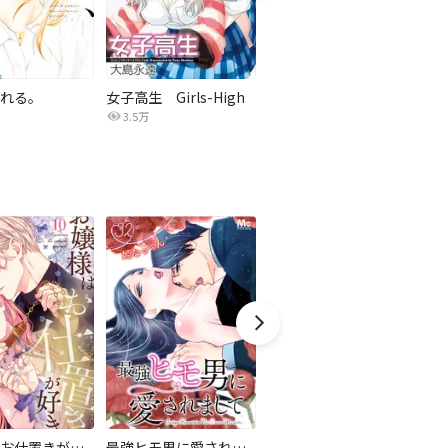
れる。
女子高生 Girls-High
子供ができました【タテヨミ】
3.5万
11.9万
お嬢様はお仕置きが好き
最強ヒモ男に愛されまして
すきだから、だよ