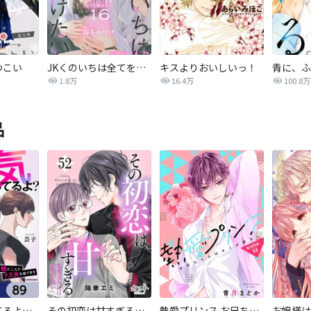
つこい
JKくのいちは全てを捧げたい
キスよりおいしいっ！
青に、ふ
1.8万
16.4万
100.8万
品
パパ、浮気してるよ？娘と二人でクズ夫を捨てます【分冊版】
その初恋は甘すぎる～恋愛処女には刺激が強い～
熱愛プリンス お兄ちゃんはキミが好き