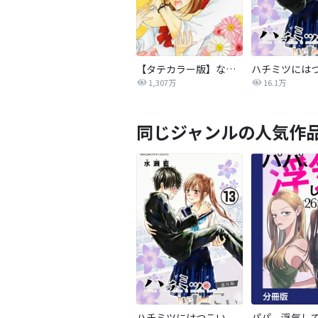
【タテカラー版】なまいきざかり。
ハチミツには
1,307万
16.1万
同じジャンルの人気作
ハチミツにはつこい