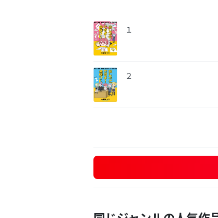
１
２
同じジャンルの人気作