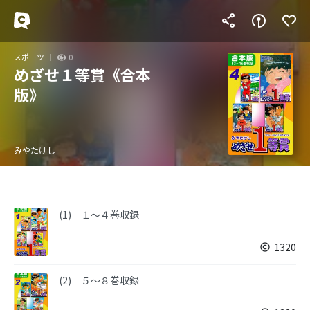
スポーツ
0
めざせ１等賞《合本
版》
みやたけし
(1) １～４巻収録
1320
(2) ５～８巻収録