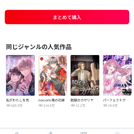
まとめて購入
同じジャンルの人気作品
私がわたしを売る理由
noicomi鬼の花嫁
脱獄のカザリヤ
パーフェクトグリッター
605.9万
314.6万
13.2万
34.6万