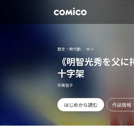
歴史・時代劇
6
《明智光秀を父に
十字架
宗美智子
作品情報
はじめから読む