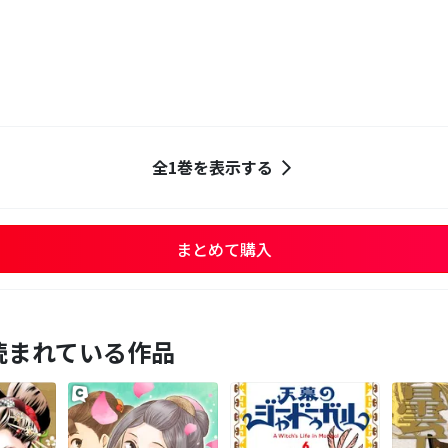
全1巻を表示する
まとめて購入
読まれている作品