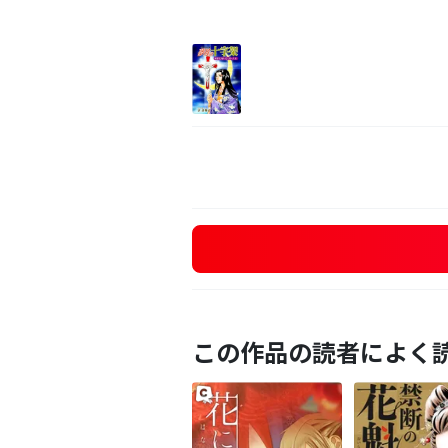
この作品の読者によく