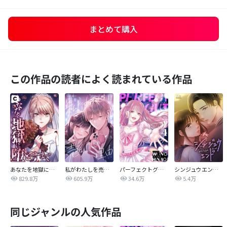
まとめて購入
この作品の読者によく読まれている作品
あなたを地獄に堕とすまで
私がわたしを売る理由
パーフェクトグリッター
シンジュウエンド【タテヨミ】
829.8万
605.9万
34.6万
5.4万
同じジャンルの人気作品