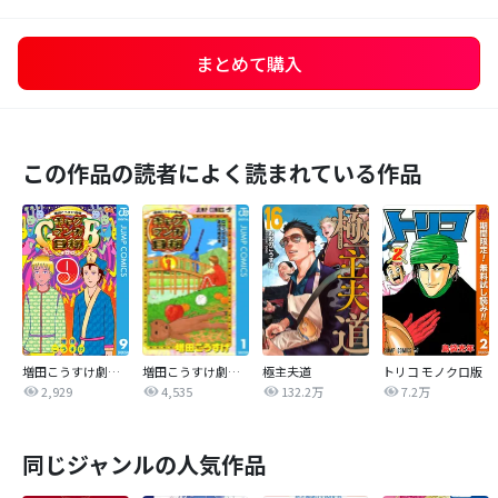
まとめて購入
この作品の読者によく読まれている作品
増田こうすけ劇場 ギャグマンガ日和GB
増田こうすけ劇場 ギャグマンガ日和
極主夫道
トリコ モノクロ版
2,929
4,535
132.2万
7.2万
同じジャンルの人気作品