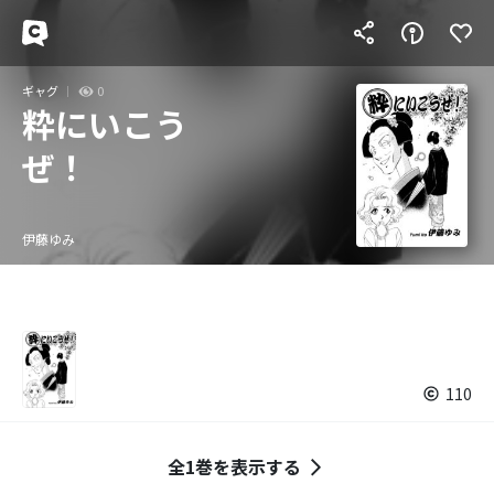
ギャグ
0
粋にいこう
ぜ！
伊藤ゆみ
110
全1巻を表示する