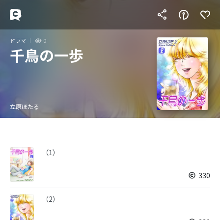
ドラマ
0
千鳥の一歩
立原ほたる
（1）
330
（2）