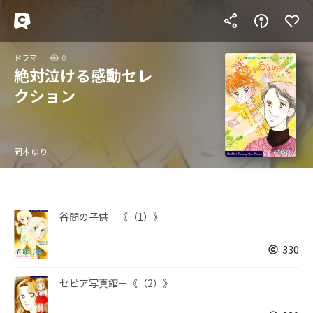
ドラマ
0
絶対泣ける感動セレ
クション
岡本ゆり
谷間の子供－《（1）》
330
セピア写真館－《（2）》