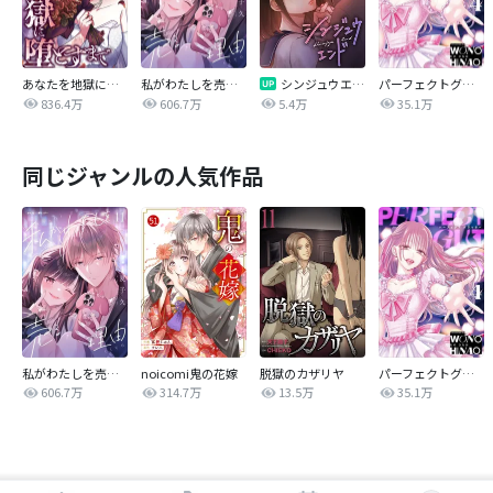
あなたを地獄に堕とすまで
私がわたしを売る理由
シンジュウエンド【タテヨミ】
パーフェクトグリッター
836.4万
606.7万
5.4万
35.1万
同じジャンルの人気作品
私がわたしを売る理由
noicomi鬼の花嫁
脱獄のカザリヤ
パーフェクトグリッター
606.7万
314.7万
13.5万
35.1万