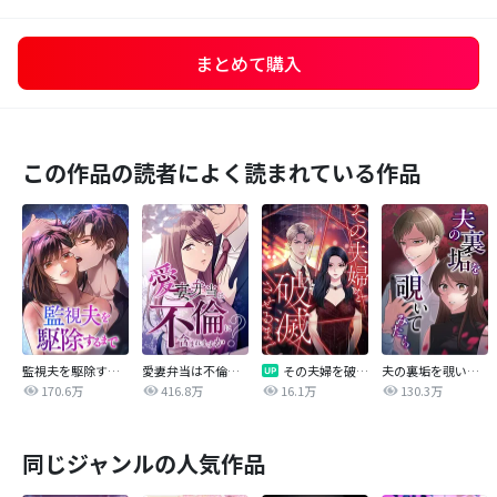
まとめて購入
この作品の読者によく読まれている作品
監視夫を駆除するまで
愛妻弁当は不倫に含まれますか？
その夫婦を破滅させるまで
夫の裏垢を覗いてみたら
170.6万
416.8万
16.1万
130.3万
同じジャンルの人気作品