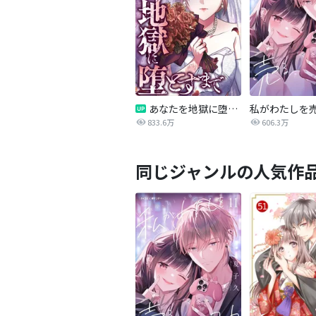
あなたを地獄に堕とすまで
私がわたしを
833.6万
606.3万
同じジャンルの人気作