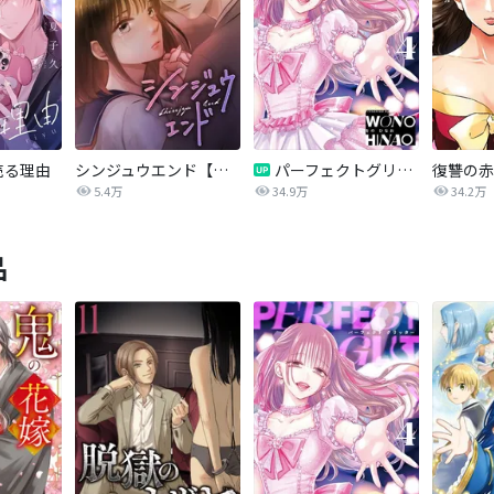
売る理由
シンジュウエンド【タテヨミ】
パーフェクトグリッター
5.4万
34.9万
34.2万
品