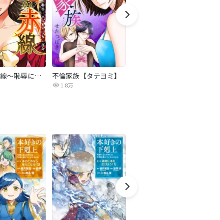
復讐の赤線～恥辱にまみれた少女の運命～【タテヨミ】
不倫家族【タテヨミ】
夫を社会的に抹殺する5つの方法
1.8万
629.5万