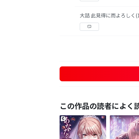
大詰 此見得に而よろしく(1
この作品の読者によく