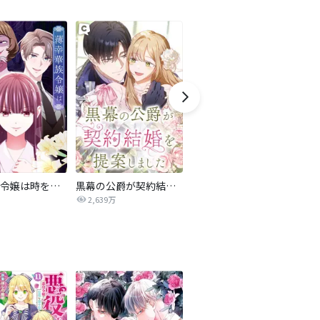
薄幸華族令嬢は時を戻りて返り咲く
黒幕の公爵が契約結婚を提案しました
正統派悪役令嬢の裏事情
オ
ゲージ12時間回復
2,639万