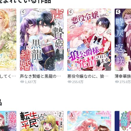
1年だけ私を愛してください
声なき贄姫と黒龍の結婚
悪役令嬢なのに、狼公爵様に発情されてます
1,637万
255.0万
275.0万
品