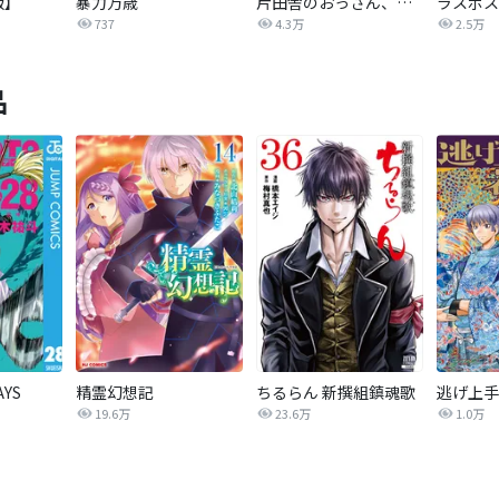
版】
暴力万歳
片田舎のおっさん、剣聖になる～ただの田舎の剣術師範だったのに、大成した弟子たちが俺を放ってくれない件～(話売り)
737
4.3万
2.5万
品
AYS
精霊幻想記
ちるらん 新撰組鎮魂歌
逃げ上手
19.6万
23.6万
1.0万