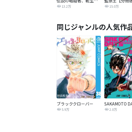
伝説の暗殺者、転生したら王家の愛され末娘になってしまいまして。【タテヨミ】
監禁王【分冊
13.2万
15.0万
同じジャンルの人気作
ブラッククローバー
SAKAMOTO D
5.9万
2.0万