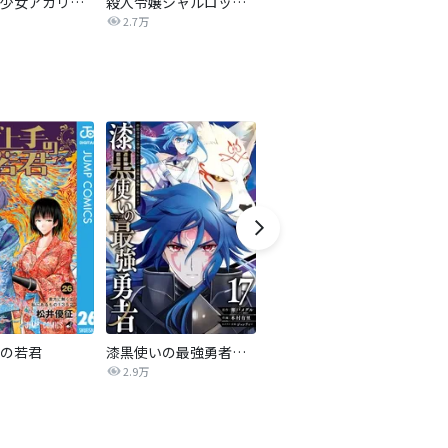
ラスボス少女アカリ～ワタシより強いやつに会いに現代に行く～【タテヨミ】
殺人令嬢シャルロット【タテヨミ】
怪獣８号 タテカラー版【タテヨミ】
ワ
2.7万
4.2万
の若君
漆黒使いの最強勇者 仲間全員に裏切られたので最強の魔物と組みます
監禁王【分冊版】
2.9万
15.0万