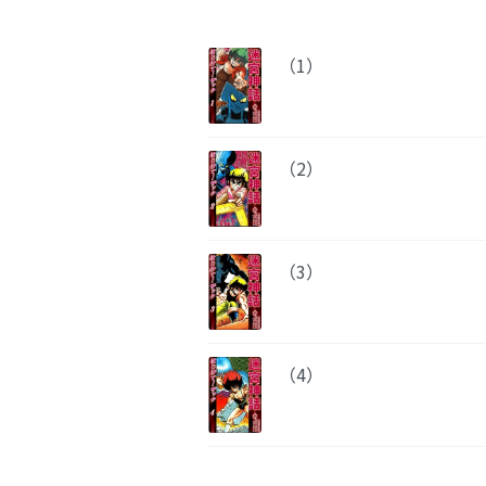
（1）
（2）
（3）
（4）