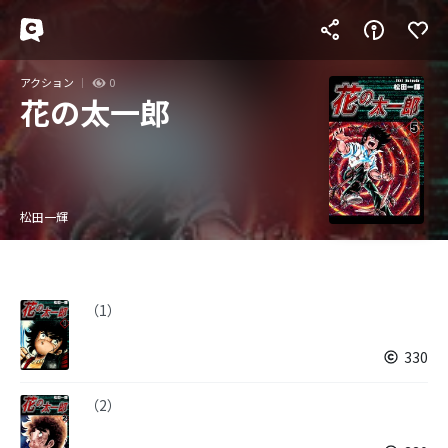
アクション
0
花の太一郎
松田一輝
（1）
330
（2）