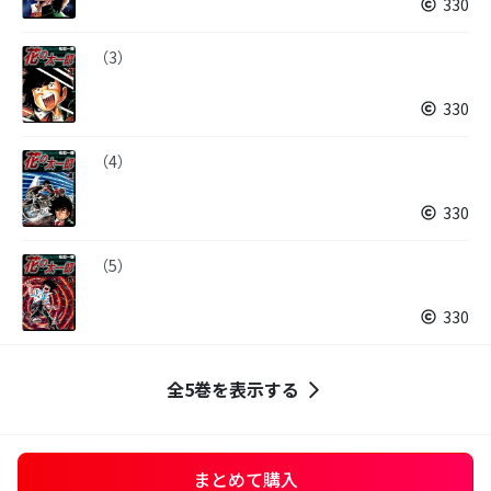
330
（3）
330
（4）
330
（5）
330
全5巻を表示する
まとめて購入