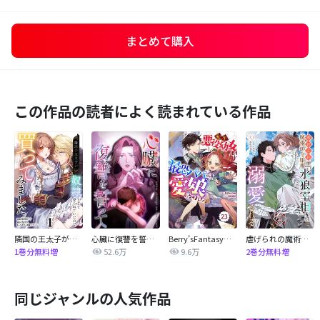
まとめて購入
この作品の読者によく読まれている作品
隣国の王太子が奴隷として売られていたので買ってみました【単話】
心臓に復讐を誓って
Berry’sFantasy転生悪役幼女は最恐パパの愛娘になりました
虐げられの魔術師令嬢は、『氷狼宰相』様に溺愛される【単話】
52.6万
9.6万
1巻分無料増
2巻分無料増
同じジャンルの人気作品