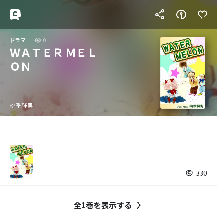
ドラマ
0
ＷＡＴＥＲ ＭＥＬ
ＯＮ
桃季輝実
330
全1巻を表示する