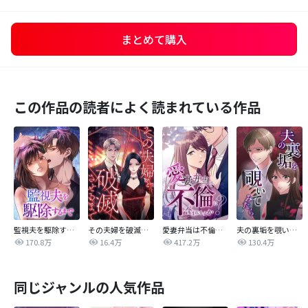
まとめて購入
この作品の読者によく読まれている作品
監視夫を駆除するまで
その夫婦を破滅させるまで
愛妻弁当は不倫に含まれますか？
夫の裏垢を覗いてみたら
170.8万
16.4万
417.2万
130.4万
同じジャンルの人気作品