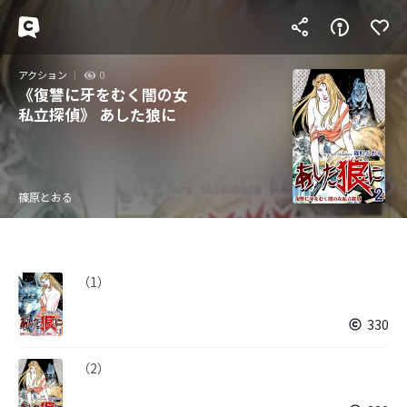
アクション
0
《復讐に牙をむく闇の女
私立探偵》 あした狼に
篠原とおる
（1）
330
（2）