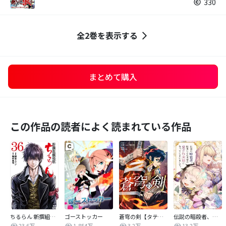
330
全2巻を表示する
まとめて購入
この作品の読者によく読まれている作品
ちるらん 新撰組鎮魂歌
ゴーストッカー
蒼穹の剣【タテヨミ】
伝説の暗殺者、転生したら王家の愛され末娘になってしまいまして。【タテヨミ】
23.6万
1,854万
3.2万
13.2万