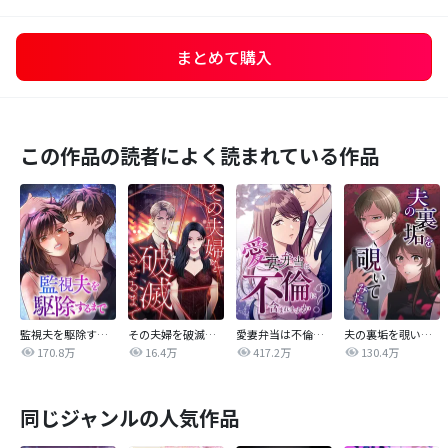
まとめて購入
この作品の読者によく読まれている作品
監視夫を駆除するまで
その夫婦を破滅させるまで
愛妻弁当は不倫に含まれますか？
夫の裏垢を覗いてみたら
170.8万
16.4万
417.2万
130.4万
同じジャンルの人気作品