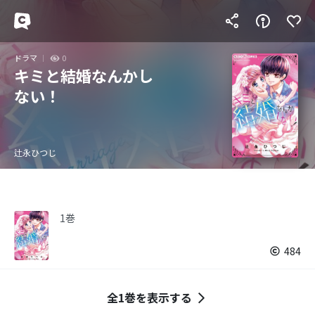
ドラマ
0
キミと結婚なんかし
ない！
辻永ひつじ
1巻
484
全1巻を表示する