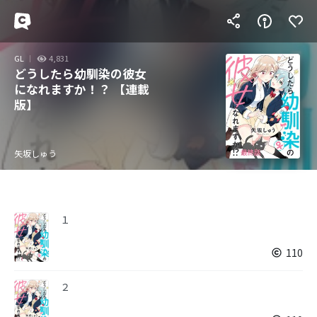
GL
4,831
どうしたら幼馴染の彼女
になれますか！？ 【連載
版】
矢坂しゅう
１
110
２