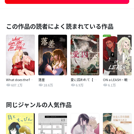
この作品の読者によく読まれている作品
What does the fox say?
落差
愛に囚われて【タテヨミ】
ON a LEASH ~ 戦場で出会った彼女に囚われて ~【改訂版】
607.1万
18.6万
6.9万
6.1万
同じジャンルの人気作品