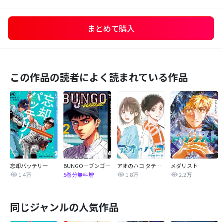
まとめて購入
この作品の読者によく読まれている作品
忘却バッテリー
BUNGO―ブンゴ―
アオのハコ タテカラー版【タテヨミ】
メダリスト
1.4万
1.8万
2.2万
5巻分無料増
同じジャンルの人気作品