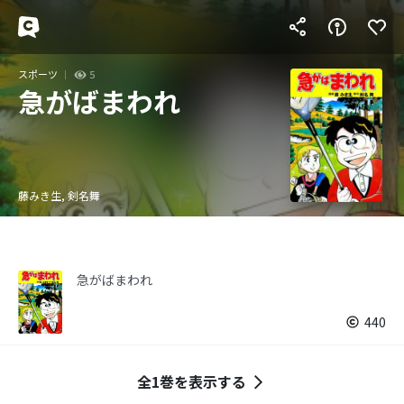
スポーツ
5
急がばまわれ
藤みき生, 剣名舞
急がばまわれ
440
全1巻を表示する