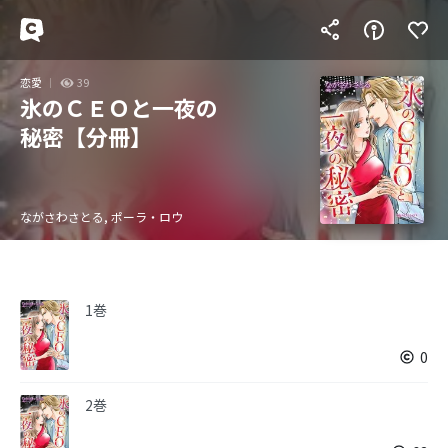
恋愛
39
氷のＣＥＯと一夜の
秘密【分冊】
ながさわさとる, ポーラ・ロウ
1巻
0
2巻