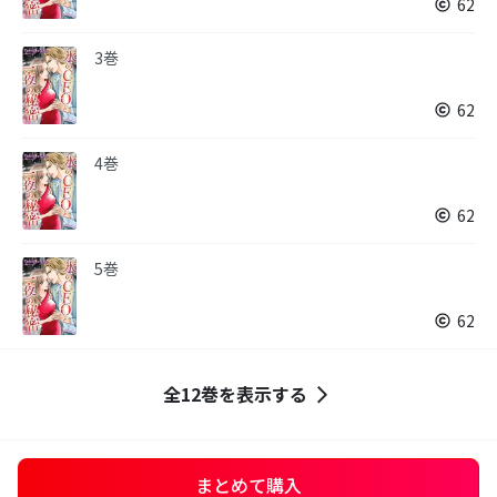
62
3巻
62
4巻
62
5巻
62
全12巻を表示する
まとめて購入