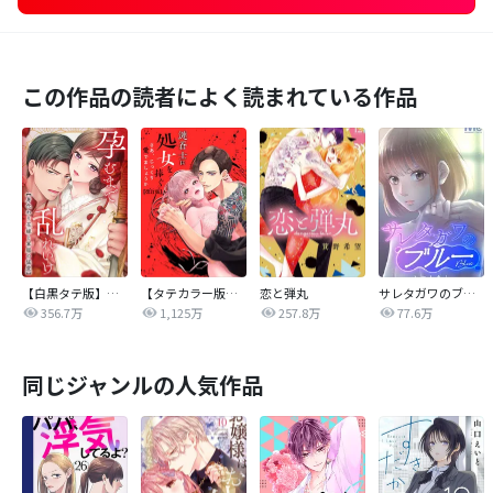
この作品の読者によく読まれている作品
【白黒タテ版】孕むまで乱れいけ～身代わり花嫁と軍服の猛愛
【タテカラー版】漣蒼士に処女を捧ぐ～さあ、じっくり愛でましょうか
恋と弾丸
サレタガワのブルー【タテヨミ】
356.7万
1,125万
257.8万
77.6万
同じジャンルの人気作品