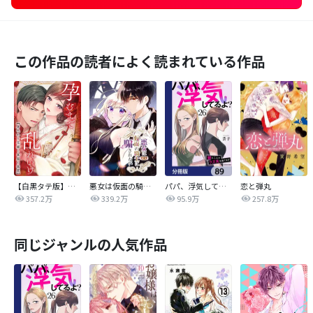
この作品の読者によく読まれている作品
【白黒タテ版】孕むまで乱れいけ～身代わり花嫁と軍服の猛愛
悪女は仮面の騎士に騙されない
パパ、浮気してるよ？娘と二人でクズ夫を捨てます【分冊版】
恋と弾丸
357.2万
339.2万
95.9万
257.8万
同じジャンルの人気作品