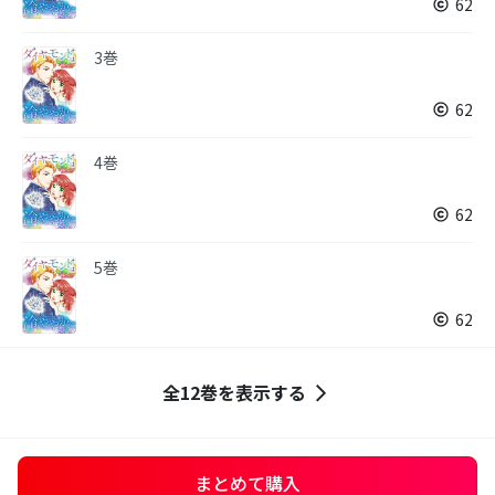
62
3巻
62
4巻
62
5巻
62
全12巻を表示する
まとめて購入