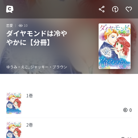
恋愛
10
ダイヤモンドは冷や
やかに【分冊】
ゆうみ・えこ, ジャッキー・ブラウン
1巻
0
2巻