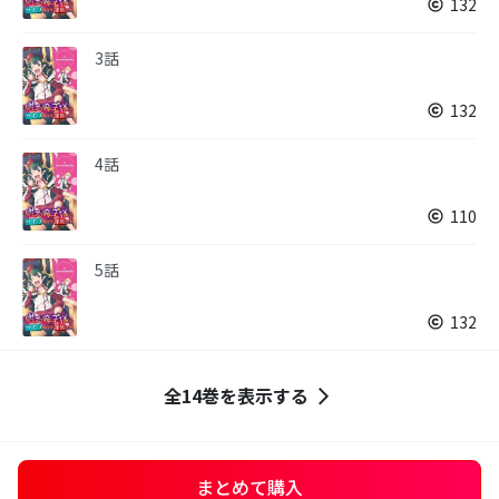
132
3話
132
4話
110
5話
132
全14巻を表示する
まとめて購入