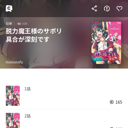
日常
309
脱力魔王様のサボリ
具合が深刻です
mononofu
1話
165
2話