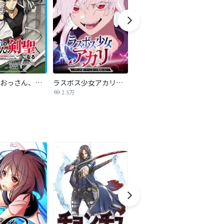
片田舎のおっさん、剣聖になる～ただの田舎の剣術師範だったのに、大成した弟子たちが俺を放ってくれない件～(話売り)
ラスボス少女アカリ～ワタシより強いやつに会いに現代に行く～【タテヨミ】
怪獣８号 タテカラー版【タテヨミ】
2.5万
4.2万