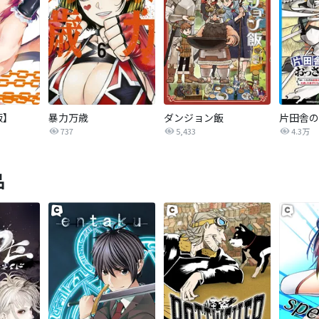
版】
暴力万歳
ダンジョン飯
737
5,433
4.3万
品