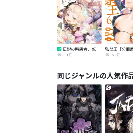
伝説の暗殺者、転生したら王家の愛され末娘になってしまいまして。【タテヨミ】
監禁王【分冊
13.1万
15.0万
同じジャンルの人気作