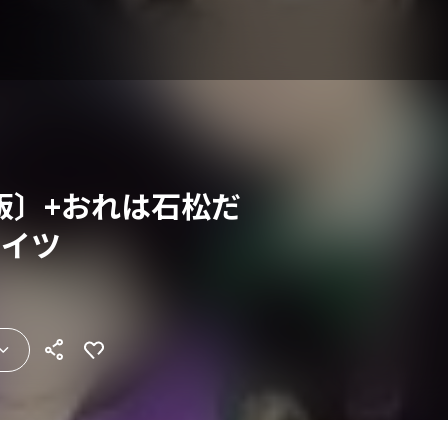
版〕+おれは石松だ
アイツ